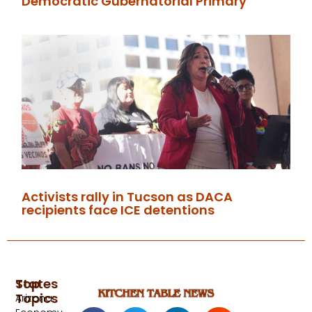
Democratic Gubernatorial Primary
Activists rally in Tucson as DACA
recipients face ICE detentions
Top
States
Topics
Arizona