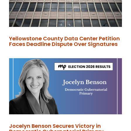
Yellowstone County Data Center Petition
Faces Deadline Dispute Over Signatures
Jocelyn Benson Secures Victory in